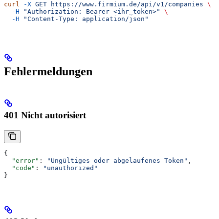
curl
 -X
 GET
 https://www.firmium.de/api/v1/companies
 \
  -H
 "Authorization: Bearer <ihr_token>"
 \
  -H
 "Content-Type: application/json"
Fehlermeldungen
401 Nicht autorisiert
{
  "error"
: 
"Ungültiges oder abgelaufenes Token"
,
  "code"
: 
"unauthorized"
}